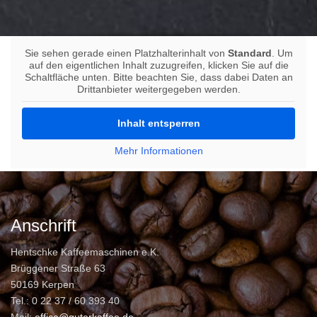
Sie sehen gerade einen Platzhalterinhalt von
Standard
. Um
auf den eigentlichen Inhalt zuzugreifen, klicken Sie auf die
Schaltfläche unten. Bitte beachten Sie, dass dabei Daten an
Drittanbieter weitergegeben werden.
Inhalt entsperren
Mehr Informationen
Anschrift
Hentschke Kaffeemaschinen e.K.
Brüggener Straße 63
50169 Kerpen
Tel.: 0 22 37 / 60 393 40
Mail:
office@guterkaffee.de