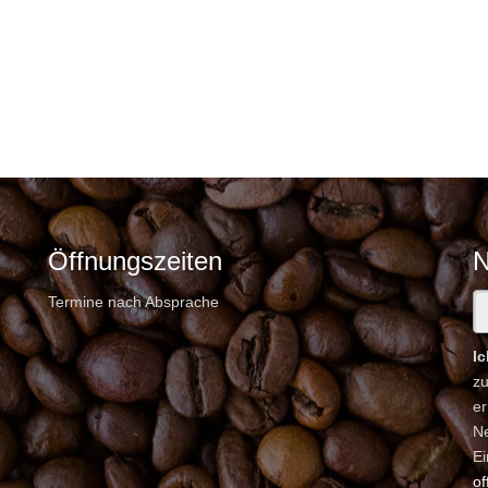
Öffnungszeiten
N
Termine nach Absprache
I
z
er
Ne
Ei
of