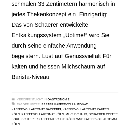
schmalen 33 Zentimetern harmonisch in
jedes Thekenkonzept ein. Einzigartig:
Das von Schaerer entwickelte
Entkalkungssystem „Uptime!“ wird Sie
durch seine einfache Anwendung
begeistern. Lust auf Genussvielfalt Für
kalten und heissen Milchschaum auf
Barista-Niveau
VERÖFFENTLICHT IN
GASTRONOMIE
TAGGED UNTER:
BESTER KAFFEEVOLLAUTOMAT
,
KAFFEEVOLLAUTOMAT BÄCKEREI
,
KAFFEEVOLLAUTOMAT KAUFEN
KÖLN
,
KAFFEEVOLLAUTOMAT KÖLN
,
MILCHSCHAUM
,
SCHAERER COFFEE
SOUL
,
SCHAERER KAFFEEMASCHINE KÖLN
,
WMF KAFFEEVOLLAUTOMAT
KÖLN