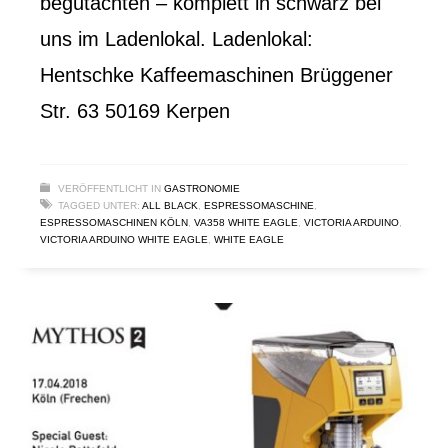
begutachten – komplett in schwarz bei
uns im Ladenlokal. Ladenlokal:
Hentschke Kaffeemaschinen Brüggener
Str. 63 50169 Kerpen
VERÖFFENTLICHT IN
GASTRONOMIE
TAGGED UNTER:
ALL BLACK
,
ESPRESSOMASCHINE
,
ESPRESSOMASCHINEN KÖLN
,
VA358 WHITE EAGLE
,
VICTORIA ARDUINO
,
VICTORIA ARDUINO WHITE EAGLE
,
WHITE EAGLE