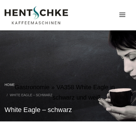
HOME
Gastronomie
»
VA358 White Eagle in
WHITE EAGLE – SCHWARZ
schwarz und weiß
White Eagle – schwarz