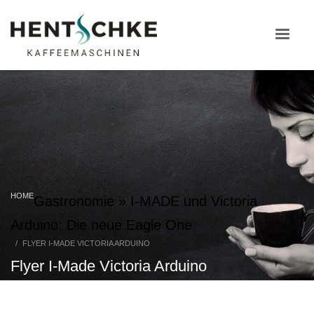
HOME
Gastronomie
»
I-MADE und Victoria
Arduino: Die neue Eagle One
FLYER I-MADE VICTORIA ARDUINO
Flyer I-Made Victoria Arduino