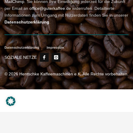
MailChimp
. Sie können Ihre Einwilligung jederzeit für die Zukunft
per Email an
office@guterkaffee.de
widerrufen. Detaillierte
Informationen zum Umgang mit Nutzerdaten finden Sie in unserer
Datenschutzerklärung
.
Datenschutzerklärung
Impressum
SOZIALE NETZE
© 2026 Hentschke Kaffeemaschinen e.K. Alle Rechte vorbehalten.
Weitere Informationen über den gesperrten Inhalt.