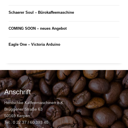
Schaerer Soul – Bürokaffeemaschine
COMING SOON – neues Angebot
Eagle One – Victoria Arduino
Anschrift
Hentschke Kaffeemaschinen e.K.
Brüggener Straße 63
50169 Kerpen
Tel.: 0 22 37 / 60 393 40