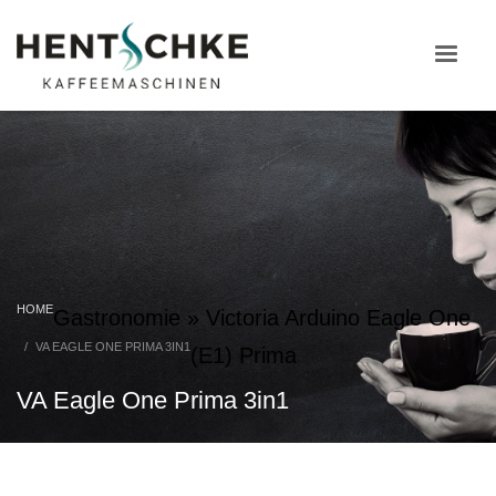
HOME
Gastronomie
»
Victoria Arduino Eagle One
VA EAGLE ONE PRIMA 3IN1
(E1) Prima
VA Eagle One Prima 3in1