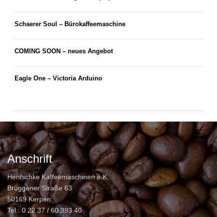
Schaerer Soul – Bürokaffeemaschine
COMING SOON – neues Angebot
Eagle One – Victoria Arduino
Anschrift
Hentschke Kaffeemaschinen e.K.
Brüggener Straße 63
50169 Kerpen
Tel.: 0 22 37 / 60 393 40