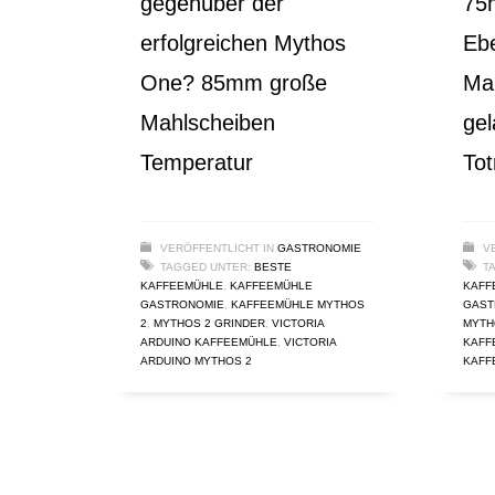
gegenüber der
75
erfolgreichen Mythos
Ebe
One? 85mm große
Ma
Mahlscheiben
gel
Temperatur
Tot
VERÖFFENTLICHT IN
GASTRONOMIE
V
TAGGED UNTER:
BESTE
T
KAFFEEMÜHLE
,
KAFFEEMÜHLE
KAFF
GASTRONOMIE
,
KAFFEEMÜHLE MYTHOS
GAST
2
,
MYTHOS 2 GRINDER
,
VICTORIA
MYTH
ARDUINO KAFFEEMÜHLE
,
VICTORIA
KAFF
ARDUINO MYTHOS 2
KAFF