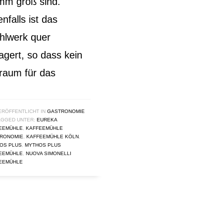
mm groß sind.
nfalls ist das
hlwerk quer
agert, so dass kein
raum für das
ERÖFFENTLICHT IN
GASTRONOMIE
AGGED UNTER:
EUREKA
EEMÜHLE
,
KAFFEEMÜHLE
RONOMIE
,
KAFFEEMÜHLE KÖLN
,
OS PLUS
,
MYTHOS PLUS
EEMÜHLE
,
NUOVA SIMONELLI
EEMÜHLE