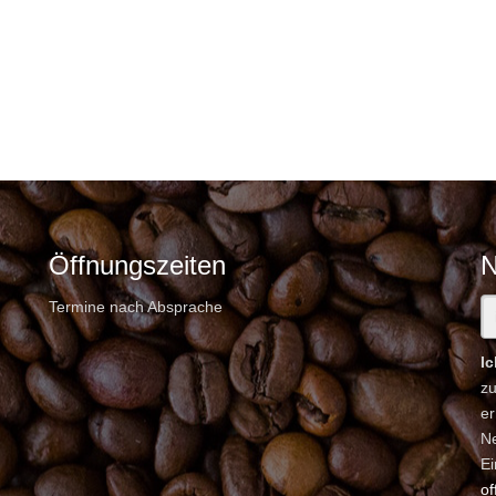
Öffnungszeiten
N
Termine nach Absprache
I
z
er
Ne
Ei
of