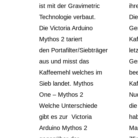
ist mit der Gravimetric
ihr
Technologie verbaut.
Die
Die Victoria Arduino
Ger
Mythos 2 tariert
Kaf
den Portafilter/Siebträger
let
aus und misst das
Ge
Kaffeemehl welches im
bee
Sieb landet. Mythos
Ka
One – Mythos 2
Nuo
Welche Unterschiede
die
gibt es zur Victoria
hab
Arduino Mythos 2
Mah