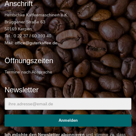
Anschrift
Hentschke Kaffeemaschinen e.K.
Brüggener Straße 63
50169 Kerpen
Tel.: 0 22 37 / 60 393 40
Mail:
office@guterkaffee.de
Öffnungszeiten
Termine nach Absprache
Newsletter
Ich möchte den Newsletter abonnieren
und stimme zu, dass